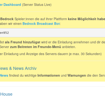
er Dashboard
(Server Status Live)
 Bedrock
Spieler:innen die auf ihrer Plattform
keine Möglichkeit hab
aben wir einen
Bedrock Broadcast Bot
:
en952
Bot
als Freund hinzufügst
wird er die Einladung annehmen und dir d
Server
zum Beitreten im Freunde-Menü
anbieten.
der Einladung und Anzeige des Servers dauern je max. 30 Sekunden)
News & News Archiv
 News
findest du wichtige
Informationen
und
Warnungen
die den Serv
-House