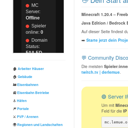
Minecraft 1.20.4 – Freeb
Java Edition / Bedrock 
Auf dieser Seite findest 
➡️
Starte jetzt dein Proj
💬 Community Disco
Die meisten
Spieler:inne
🏚️
Arbeiter Häuser
twitch.tv | derlemue
.
🏠
Gebäude
🚂
Eisenbahnen
🚉
Eisenbahn Betriebe
🟢 Server I
⚓
Häfen
Um mit
Minecr
🎆
Portale
Feld für die
IP
⚔️
PVP / Arenen
mc.lemue.o
🌍
Regionen und Landschaften