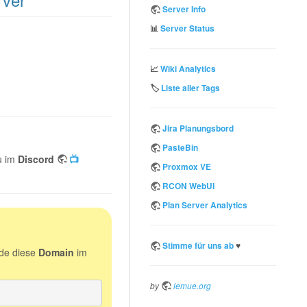
Server Info
📊
Server Status
📈
Wiki Analytics
🏷️
Liste aller Tags
Jira Planungsbord
PasteBin
u im
Discord
📺
Proxmox VE
RCON WebUI
Plan Server Analytics
♥️
Stimme für uns ab
de diese
Domain
im
by
lemue.org