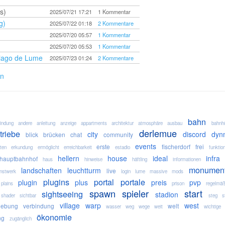
s)
2025/07/21 17:21
1 Kommentar
g)
2025/07/22 01:18
2 Kommentare
2025/07/20 05:57
1 Kommentar
2025/07/20 05:53
1 Kommentar
ntiago de Lume
2025/07/23 01:24
2 Kommentare
en
bahn
indung
andere
anleitung
anzeige
appartments
architektur
atmosphäre
ausbau
bahnh
derlemue
triebe
city
discord
dyn
blick
brücken
chat
community
events
erste
fischerdorf
frei
lten
erkundung
ermöglicht
erreichbarkeit
estadio
funktion
hellern
house
ideal
infra
hauptbahnhof
haus
hinweise
häftling
informationen
monumen
landschaften
leuchtturm
live
nstwerk
login
lume
massive
mods
plugins
portal
portale
plugin
plus
preis
pvp
plains
prison
regelmäß
spawn
spieler
start
sightseeing
stadion
shader
sichtbar
steg
s
village
warp
west
ebung
verbindung
welt
wasser
weg
wege
weit
wichtige
ökonomie
ng
zugänglich