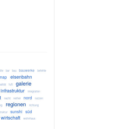
bauwerke
öfe
bar
bau
befehle
eisenbahn
map
galerie
alität
fuß
infrastruktur
integration
t
nord
nacht
nether
nutzen
regionen
ig
richtung
sunshi
süd
truktur
wirtschaft
wohnhaus