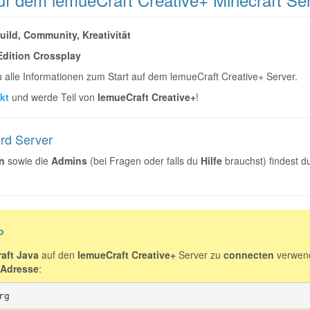
uild, Community, Kreativität
Edition Crossplay
du alle Informationen zum Start auf dem lemueCraft Creative+ Server.
ekt
und werde Teil von
lemueCraft Creative+
!
rd Server
n
sowie die
Admins
(bei Fragen oder falls du
Hilfe
brauchst) findest d
P
aft Java
auf den
lemueCraft Creative+
Server zu
connecten
verwen
 Adresse
:
rg