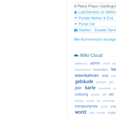
⛓️ Plains Prison (Gefängni
👤 LokiOdin666 (⛓️ Häftlin
🎆 Portale Nether & End
🎆 Portal Ost
🏟️ Stadion - Estadio Sa
Alle Kommentare anzeig
☁️ Wiki-Cloud
admin
a8q9wqccct
aktuell
anb
be
besonders
besonderheiten
eisenbahnen
end
erha
gebäude
gefängnis
geld
karte
join
kommentar
ku
nutzung
ost
ort
oktaeder
santiago
seaside
see
servermap
transportpreis
umg
tutorial
world
zuga
zeigt
zentrale