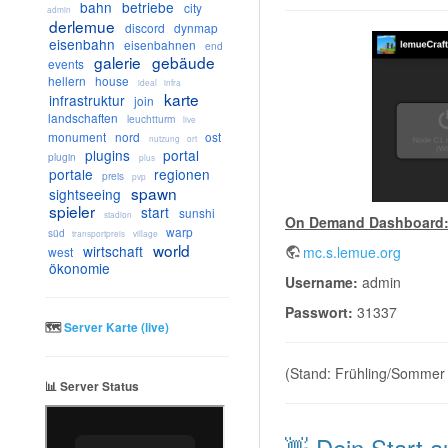
bahn
betriebe
city
admin
derlemue
discord
dynmap
eisenbahn
eisenbahnen
end
galerie
gebäude
events
hellern
house
ideal
infra
karte
infrastruktur
join
landschaften
leuchtturm
live
monument
nord
ost
nutzung
ort
plugins
portal
plugin
plus
portale
regionen
preis
pvp
spawn
sightseeing
spieler
start
sunshi
stadion
On Demand Dashboard
warp
süd
transportpreis
village
world
wirtschaft
mc.s.lemue.org
west
ökonomie
Username:
admin
Passwort:
31337
🗺️
Server Karte (live)
(Stand: Frühling/Sommer
📊 Server Status
👋 Dein Start 