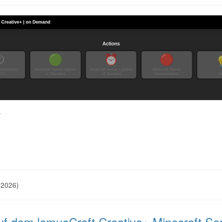
:
 2026)
auf dem lemueCraft Creative+ Minecraft Se