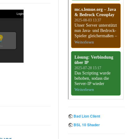
Bad Lion Client
BSL 10 Shader
rver