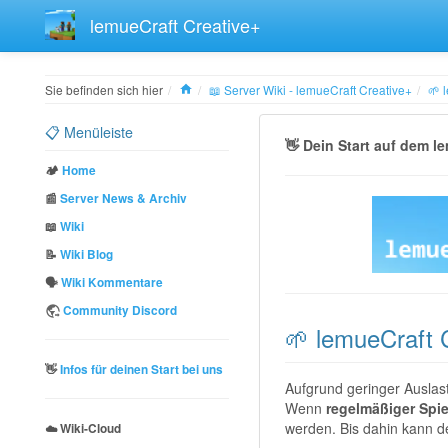
lemueCraft Creative+
Home
Sie befinden sich hier
📖 Server Wiki - lemueCraft Creative+
🌱 
📋 Menüleiste
👋 Dein Start auf dem l
🏕️
Home
📰
Server News & Archiv
📖
Wiki
📝
Wiki Blog
🗣️
Wiki Kommentare
Community Discord
🌱 lemueCraft
👋
Infos für deinen Start bei uns
Aufgrund geringer Auslas
Wenn
regelmäßiger Spie
werden. Bis dahin kann d
☁️ Wiki-Cloud