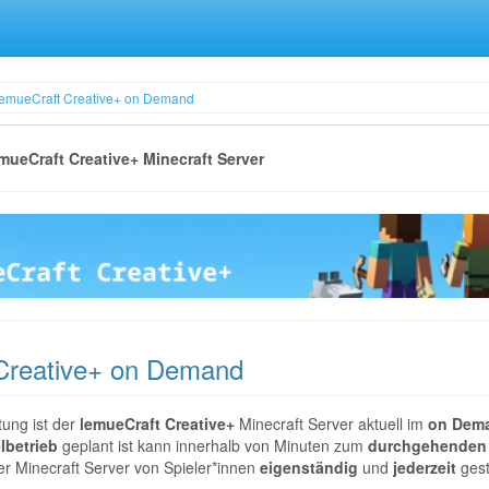
lemueCraft Creative+ on Demand
emueCraft Creative+ Minecraft Server
 Creative+ on Demand
tung ist der
lemueCraft Creative+
Minecraft Server aktuell im
on Dem
lbetrieb
geplant ist kann innerhalb von Minuten zum
durchgehenden 
er Minecraft Server von Spieler*innen
eigenständig
und
jederzeit
gest