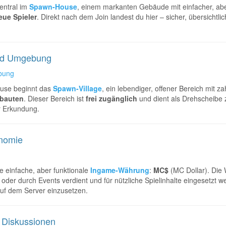
zentral im
Spawn-House
, einem markanten Gebäude mit einfacher, ab
eue Spieler
. Direkt nach dem Join landest du hier – sicher, übersichtlic
und Umgebung
bung
use beginnt das
Spawn-Village
, ein lebendiger, offener Bereich mit 
bauten
. Dieser Bereich ist
frei zugänglich
und dient als Drehscheibe 
er Erkundung.
onomie
e einfache, aber funktionale
Ingame-Währung
:
MC$
(MC Dollar). Die
oder durch Events verdient und für nützliche Spielinhalte eingesetzt w
uf dem Server einzusetzen.
 Diskussionen