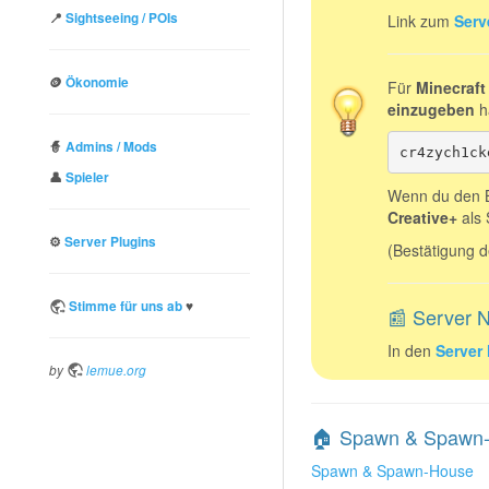
📍
Sightseeing / POIs
Link zum
Serv
🪙
Ökonomie
Für
Minecraft
einzugeben
h
🧙
Admins / Mods
cr4zych1ck
👤
Spieler
Wenn du den 
Creative+
als 
⚙️
Server Plugins
(Bestätigung 
♥️
Stimme für uns ab
📰 Server 
In den
Server
by
lemue.org
🏠 Spawn & Spawn
Spawn & Spawn-House