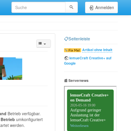
Anmelden
📋Seitenleiste
Artikel ohne Inhalt
lemueCraft Creative+ auf
Google
📰 Servernews
and
Betrieb verfügbar.
Betrieb
umkonfiguriert
artet werden.