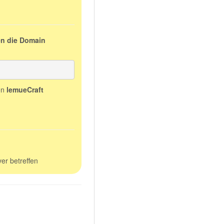
en die Domain
en
lemueCraft
er betreffen